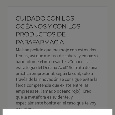
CUIDADO CON LOS
OCÉANOS Y CON LOS
PRODUCTOS DE
PARAFARMACIA
Me han pedido que me moje con estos dos
temas, así que me tiro de cabeza y empiezo
haciéndome el interesante. ¿Conoces la
estrategia del Océano Azul? Se trata de una
práctica empresarial, según la cual, solo a
través de la innovación se consigue evitar la
feroz competencia que existe entre las
empresas (el llamado océano rojo). Creo
que la metáfora es evidente, y
especialmente bonita en el caso que te voy
a relatar a…