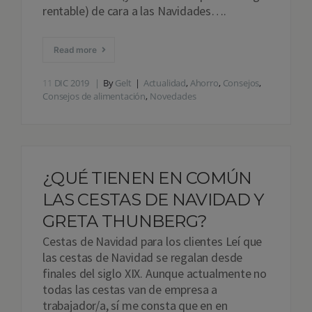
rentable) de cara a las Navidades….
Read more
11
DIC 2019
By
Gelt
Actualidad
,
Ahorro
,
Consejos
,
Consejos de alimentación
,
Novedades
¿QUÉ TIENEN EN COMÚN
LAS CESTAS DE NAVIDAD Y
GRETA THUNBERG?
Cestas de Navidad para los clientes Leí que
las cestas de Navidad se regalan desde
finales del siglo XIX. Aunque actualmente no
todas las cestas van de empresa a
trabajador/a, sí me consta que en en