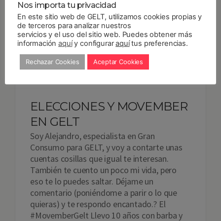
Nos importa tu privacidad
Read more
En este sitio web de GELT, utilizamos cookies propias y
de terceros para analizar nuestros
servicios y el uso del sitio web. Puedes obtener más
13
NOV 2019
By
Gelt
Actualidad
,
Ahorro
,
información
aquí
y configurar
aquí
tus preferencias.
Destacado
,
Eventos
,
Ganar dinero
,
Noticias
Rechazar Cookies
Aceptar Cookies
ELECCIONES Y MOVEMBER
EN GELT
Soy Alejandro, especialista en Gran
Consumo para GELT, y voy a contarte unas
cuentas cosillas que igual te interesan.
También te cuento un poco mi vida, pero
eso te lo puedes saltar. Déjame un
comentario (poniéndome a parir o lo que
quieras) y te respondo encantado.? El
#MovemberGelt Llevo 10 años con barba y