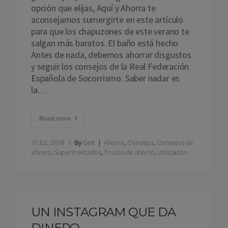
opción que elijas, Aquí y Ahorra te
aconsejamos sumergirte en este artículo
para que los chapuzones de este verano te
salgan más baratos. El baño está hecho
Antes de nada, debemos ahorrar disgustos
y seguir los consejos de la Real Federación
Española de Socorrismo. Saber nadar es
la…
Read more
30
JUL 2019
By
Gelt
Ahorro
,
Consejos
,
Consejos de
ahorro
,
Supermercados
,
Trucos de ahorro
,
Utilización
UN INSTAGRAM QUE DA
DINERO