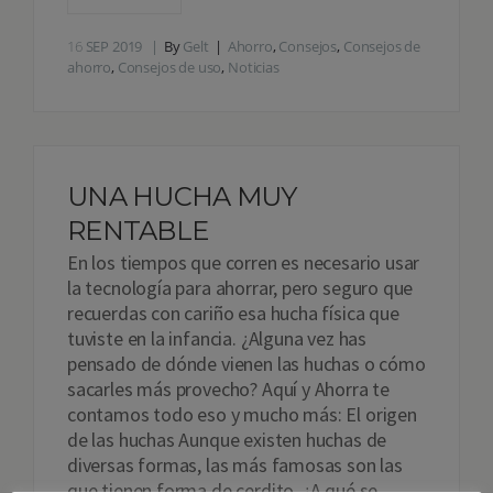
16
SEP 2019
By
Gelt
Ahorro
,
Consejos
,
Consejos de
ahorro
,
Consejos de uso
,
Noticias
UNA HUCHA MUY
RENTABLE
En los tiempos que corren es necesario usar
la tecnología para ahorrar, pero seguro que
recuerdas con cariño esa hucha física que
tuviste en la infancia. ¿Alguna vez has
pensado de dónde vienen las huchas o cómo
sacarles más provecho? Aquí y Ahorra te
contamos todo eso y mucho más: El origen
de las huchas Aunque existen huchas de
diversas formas, las más famosas son las
que tienen forma de cerdito. ¿A qué se