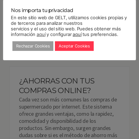
debe?…
Nos importa tu privacidad
En este sitio web de GELT, utilizamos cookies propias y
de terceros para analizar nuestros
Read more
servicios y el uso del sitio web. Puedes obtener más
información
aquí
y configurar
aquí
tus preferencias.
10
SEP 2019
By
Gelt
Ahorro
,
Canjeo de dinero
,
Consejos
,
Trucos de ahorro
,
Utilización
Rechazar Cookies
Aceptar Cookies
¿AHORRAS CON TUS
COMPRAS ONLINE?
Cada vez son más comunes las compras de
supermercado por internet. Este sistema
ofrece grandes ventajas, como la rapidez,
comodidad y disponibilidad de los
productos. Sin embargo, surgen grandes
dudas sobre si es el método de ahorro más