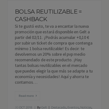
BOLSA REUTILIZABLE =
CASHBACK
Si te gustó esto, te va a encantar la nueva
promoción que estará disponible en Gelt a
partir del 02/11. ¡Podrás acumular +0,10 €
por subir un ticket de compra que contenga
mínimo 1 bolsa reutilizable! Es decir: te
devolvemos un 20% sobre el pvp medio
recomendado de este producto. ¡Hay
tantas bolsas reutilizables en el mercado
que puedes elegir la que más se adapte a tu
economía y necesidades! Aquí y ahorra te
contamos…
Read more
30
OCT 2018
By
Gelt
Destacado
,
Eventos
,
Noticias
,