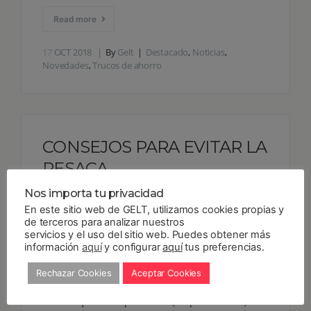
Read more
17
OCT 2018
By
Gelt
Destacado
,
Noticias
,
Novedades
,
Trucos de ahorro
CONSEJOS PARA EVITAR LA
RESACA
Mira que te lo hemos advertido. Hay que
Nos importa tu privacidad
beber con responsabilidad, sin pasarte. Pues
En este sitio web de GELT, utilizamos cookies propias y
nada. Seguro que llega el día 1 de enero y te
de terceros para analizar nuestros
servicios y el uso del sitio web. Puedes obtener más
despiertas peor que si estuvieras en The
información
aquí
y configurar
aquí
tus preferencias.
Walking Dead. Para hacerte la resaca lo más
llevadera posible, en GELT te traemos estos
Rechazar Cookies
Aceptar Cookies
consejos con los que, además, ahorrarás
dinero. ¡Intenta prevenir! (La pre-resaca)