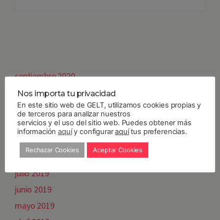
ARCHIVES
septiembre 2020
diciembre 2019
Nos importa tu privacidad
En este sitio web de GELT, utilizamos cookies propias y
noviembre 2019
de terceros para analizar nuestros
servicios y el uso del sitio web. Puedes obtener más
octubre 2019
información
aquí
y configurar
aquí
tus preferencias.
septiembre 2019
Rechazar Cookies
Aceptar Cookies
agosto 2019
julio 2019
junio 2019
mayo 2019