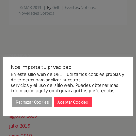
06
MAR 2019
By
Gelt
Eventos
,
Noticias
,
Novedades
,
Sorteos
ARCHIVES
septiembre 2020
Nos importa tu privacidad
En este sitio web de GELT, utilizamos cookies propias y
diciembre 2019
de terceros para analizar nuestros
noviembre 2019
servicios y el uso del sitio web. Puedes obtener más
información
aquí
y configurar
aquí
tus preferencias.
octubre 2019
Rechazar Cookies
Aceptar Cookies
septiembre 2019
agosto 2019
julio 2019
junio 2019