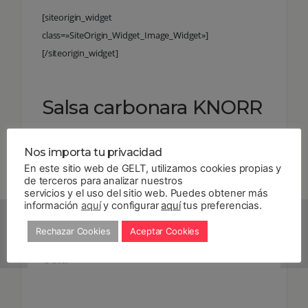
[siteorigin_widget
class=»SiteOrigin_Widget_Image_Widget»]
[/siteorigin_widget]
Salsa carbonara KNORR
¡Otro producto nuevo en nuestra
app
! Esta
Nos importa tu privacidad
exquisita receta no tiene conservantes ni
En este sitio web de GELT, utilizamos cookies propias y
colorantes artificiales. Sólo tendrás que
de terceros para analizar nuestros
servicios y el uso del sitio web. Puedes obtener más
calentarla para acompañar pasta, arroz o
información
aquí
y configurar
aquí
tus preferencias.
carne.
Pruébala en formato de 300 g
(brik) o 400 g (tarro de cristal) y llévate
Rechazar Cookies
Aceptar Cookies
+0,45 €,
que irán directos a tu Monedero
Gelt
.